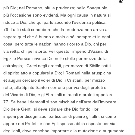
più Dio; nel Romano, più la prudenza; nello Spagnuolo,
più l’occasione sono evidenti. Ma ogni causa in natura si
riduce a Dio, ché qui parlo secondo l’evidenza politica.
76. Tutti i stati conobbero che la prudenza non arriva a
sapere quel che è buono o malo a sé, sempre et in ogni
cosa: però tutte le nazioni hanno ricorso a Dio, chi per
via retta, chi per storta. Per questo l’imperio d’Assirii, di
Egizi e Persiani invocò Dio nelle stelle per mezzo della
astrologia; i Greci negli oracoli, per mezzo di Sibille sottili
di spirito atto a copularsi a Dio; i Romani nella aruspicina
et augurii cercaro il voler di Dio; i Cristiani, per mezzo
retto, allo Spirito Santo ricorrono per via degli profeti e
del Vicario di Dio, e gl’Ebrei alli miracoli e profeti appellaro.
77. Se bene i demonii si son mischiati nell’arte dell’invocare
Dio delle Genti, si deve stimare che Dio fondò i lor
imperii per disegni suoi particolari di punire gli altri, sì come
appare nei Profeti, e che Egli spesso abbia risposto per via
degl’idoli, dove conobbe importare alla mutazione o augumento