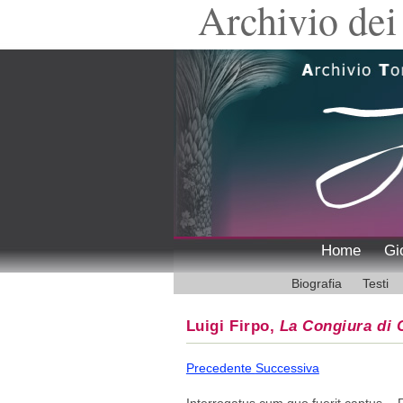
Archivio dei 
Home
Gi
Biografia
Testi
Luigi Firpo,
La Congiura di C
Precedente
Successiva
Interrogatus cum quo fuerit captus. - 