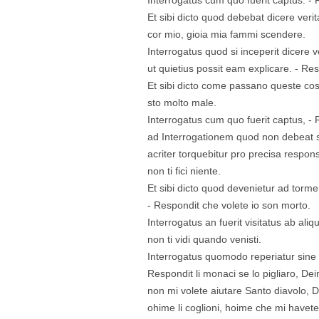
Et sibi dicto quod debebat dicere verit
cor mio, gioia mia fammi scendere.
Interrogatus quod si inceperit dicere 
ut quietius possit eam explicare. - Resp
Et sibi dicto come passano queste cos
sto molto male.
Interrogatus cum quo fuerit captus, - R
ad Interrogationem quod non debeat si
acriter torquebitur pro precisa respo
non ti fici niente.
Et sibi dicto quod devenietur ad torme
- Respondit che volete io son morto.
Interrogatus an fuerit visitatus ab ali
non ti vidi quando venisti.
Interrogatus quomodo reperiatur sine 
Respondit li monaci se lo pigliaro, Deind
non mi volete aiutare Santo diavolo, 
ohime li coglioni, hoime che mi have