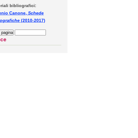
riali bibliografici:
enio Canone,
Schede
iografiche
(2010-2017)
ice