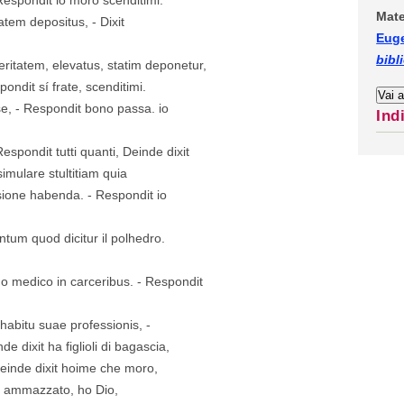
Mate
atem depositus, - Dixit
Eug
bibl
veritatem, elevatus, statim deponetur,
ondit sí frate, scenditimi.
e, - Respondit bono passa. io
Ind
espondit tutti quanti, Deinde dixit
mulare stultitiam quia
nsione habenda. - Respondit io
ntum quod dicitur il polhedro.
quo medico in carceribus. - Respondit
habitu suae professionis, -
e dixit ha figlioli di bagascia,
Deinde dixit hoime che moro,
te ammazzato, ho Dio,