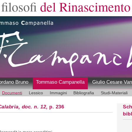
filosofi
del Rinascimento
ordano Bruno
Tommaso Campanella
Giulio Cesare Van
Documenti
Lessico
Immagini
Bibliografia
Studi-Materiali
alabria, doc. n. 12
, p. 236
Sch
bib
Respondit io moro scenditimi.