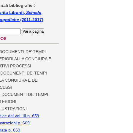
riali bibliografici:
rita Liburdi,
Schede
iografiche
(2011-2017)
ice
. DOCUMENTI DE’ TEMPI
ERIORI ALLA CONGIURA E
ATIVI PROCESSI
I. DOCUMENTI DE’ TEMPI
LA CONGIURA E DE’
CESSI
I. DOCUMENTI DE’ TEMPI
TERIORI
LLUSTRAZIONI
dice del vol. III p. 659
lustrazioni p. 669
rata p. 669