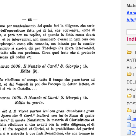
Mate
Anna
bibl
Ind
I
ANT
REL
I
DEL
PRO
II
POS
I
In
Il
Er