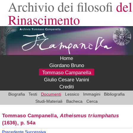
Archivio dei filosofi
del
Rinascimento
Home
Giordano Bruno
Tommaso Campanella
Giulio Cesare Vanini
Crediti
Biografia
Testi
Documenti
Lessico
Immagini
Bibliografia
Studi-Materiali
Bacheca
Cerca
Tommaso Campanella,
Atheismus triumphatus
(1636), p. 54a
Precedente
Successiva