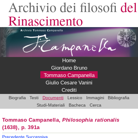
Archivio dei filosofi
del
Rinascimento
Home
Giordano Bruno
Tommaso Campanella
Giulio Cesare Vanini
Crediti
Biografia
Testi
Documenti
Lessico
Immagini
Bibliografia
Studi-Materiali
Bacheca
Cerca
Tommaso Campanella,
Philosophia rationalis
(1638), p. 391a
Precedente
Successiva