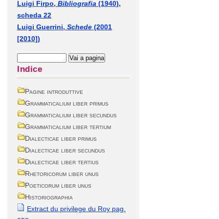
Luigi Firpo,
Bibliografia
(1940),
scheda 22
Luigi Guerrini,
Schede
(2001
[2010])
Indice
Pagine introduttive
Grammaticalium liber primus
Grammaticalium liber secundus
Grammaticalium liber tertium
Dialecticae liber primus
Dialecticae liber secundus
Dialecticae liber tertius
Rhetoricorum liber unus
Poeticorum liber unus
Historiographia
Extract du privilege du Roy pag.