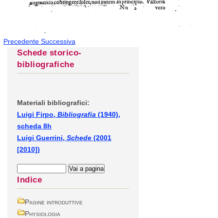
Precedente
Successiva
Schede storico-
bibliografiche
Materiali bibliografici:
Luigi Firpo,
Bibliografia
(1940),
scheda 8h
Luigi Guerrini,
Schede
(2001
[2010])
Indice
Pagine introduttive
Physiologia