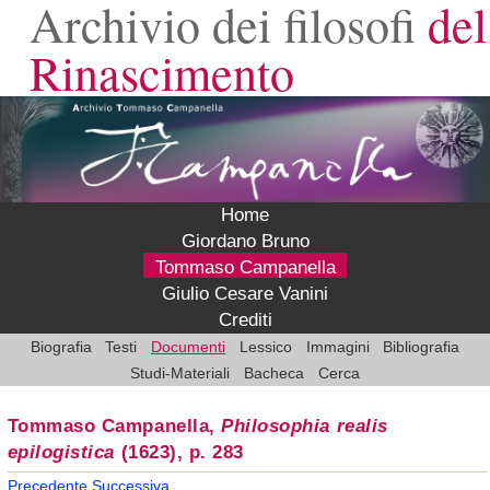
Archivio dei filosofi
del
Rinascimento
Home
Giordano Bruno
Tommaso Campanella
Giulio Cesare Vanini
Crediti
Biografia
Testi
Documenti
Lessico
Immagini
Bibliografia
Studi-Materiali
Bacheca
Cerca
Tommaso Campanella,
Philosophia realis
epilogistica
(1623), p. 283
Precedente
Successiva