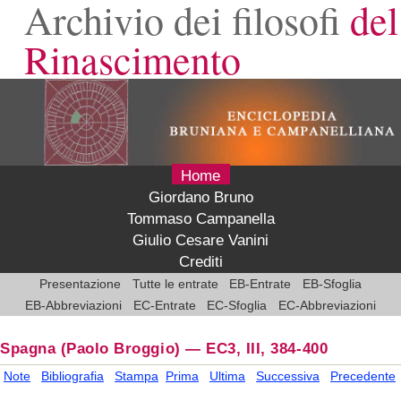
Archivio dei filosofi
del
Rinascimento
Home
Giordano Bruno
Tommaso Campanella
Giulio Cesare Vanini
Crediti
Presentazione
Tutte le entrate
EB-Entrate
EB-Sfoglia
EB-Abbreviazioni
EC-Entrate
EC-Sfoglia
EC-Abbreviazioni
Spagna
(Paolo Broggio)
—
EC3, III, 384-400
Note
Bibliografia
Stampa
Prima
Ultima
Successiva
Precedente