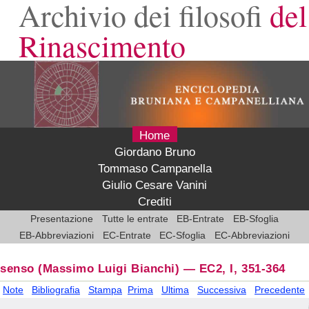
Archivio dei filosofi
del
Rinascimento
Home
Giordano Bruno
Tommaso Campanella
Giulio Cesare Vanini
Crediti
Presentazione
Tutte le entrate
EB-Entrate
EB-Sfoglia
EB-Abbreviazioni
EC-Entrate
EC-Sfoglia
EC-Abbreviazioni
senso
(Massimo Luigi Bianchi)
—
EC2, I, 351-364
Note
Bibliografia
Stampa
Prima
Ultima
Successiva
Precedente