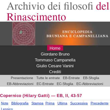
Archivio dei filosofi
del
Rinascimento
Home
Giordano Bruno
Tommaso Campanella
Giulio Cesare Vanini
Crediti
Presentazione
Tutte le entrate
EB-Entrate
EB-Sfoglia
EB-Abbreviazioni
EC-Entrate
EC-Sfoglia
EC-Abbreviazioni
Copernico
(Hilary Gatti)
—
EB, II, 43-57
Note
Bibliografia
Stampa
Prima
Ultima
Successiva
Precedente
Lessico