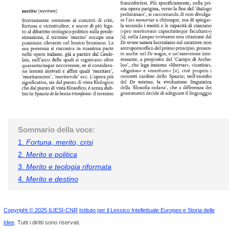
Sommario della voce:
1.
Fortuna, merito, crisi
2.
Merito e politica
3.
Merito e teologia riformata
4.
Merito e destino
Copyright © 2025 ILIESI-CNR
Istituto per il Lessico Intellettuale Europeo e Storia delle
Idee
. Tutti i diritti sono riservati.