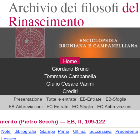
Archivio dei filosofi
del
Rinascimento
Home
Giordano Bruno
Tommaso Campanella
Giulio Cesare Vanini
Crediti
Presentazione
Tutte le entrate
EB-Entrate
EB-Sfoglia
EB-Abbreviazioni
EC-Entrate
EC-Sfoglia
EC-Abbreviazioni
merito
(Pietro Secchi)
—
EB, II, 109-122
Note
Bibliografia
Stampa
Prima
Ultima
Successiva
Precedente
Lessico