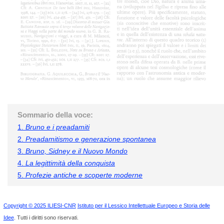
Sommario della voce:
1.
Bruno e i preadamiti
2.
Preadamitismo e generazione spontanea
3.
Bruno, Sidney e il Nuovo Mondo
4.
La legittimità della conquista
5.
Profezie antiche e scoperte moderne
Copyright © 2025 ILIESI-CNR
Istituto per il Lessico Intellettuale Europeo e Storia delle
Idee
. Tutti i diritti sono riservati.