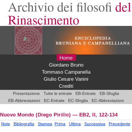
Archivio dei filosofi
del
Rinascimento
Home
Giordano Bruno
Tommaso Campanella
Giulio Cesare Vanini
Crediti
Presentazione
Tutte le entrate
EB-Entrate
EB-Sfoglia
EB-Abbreviazioni
EC-Entrate
EC-Sfoglia
EC-Abbreviazioni
Nuovo Mondo
(Diego Pirillo)
—
EB2, II, 122-134
Note
Bibliografia
Stampa
Prima
Ultima
Successiva
Precedente