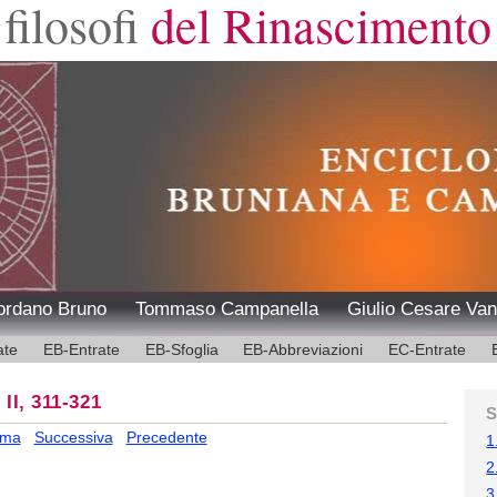
filosofi
del Rinascimento
ordano Bruno
Tommaso Campanella
Giulio Cesare Van
ate
EB-Entrate
EB-Sfoglia
EB-Abbreviazioni
EC-Entrate
 II, 311-321
S
ima
Successiva
Precedente
1
2
3