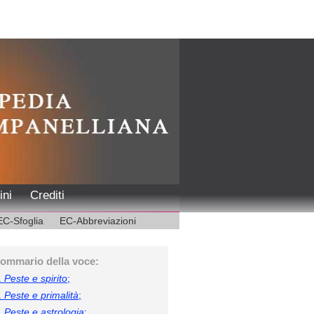
ini
Crediti
EC-Sfoglia
EC-Abbreviazioni
ommario della voce:
.
Peste e spirito
;
.
Peste e primalità
;
.
Peste e astrologia
;