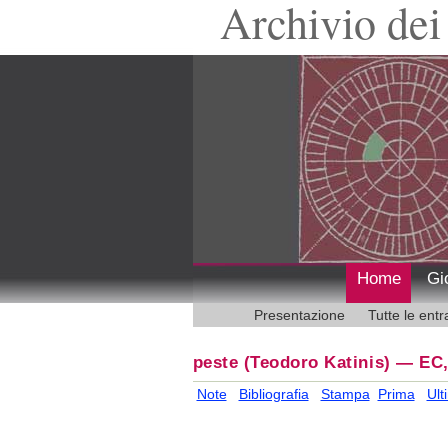
Archivio dei 
Home
Gi
Presentazione
Tutte le entr
peste
(Teodoro Katinis)
—
EC,
Note
Bibliografia
Stampa
Prima
Ult