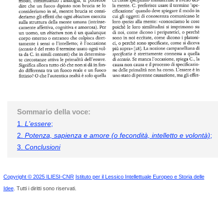
Sommario della voce:
1.
L'essere
;
2.
Potenza, sapienza e amore (o fecondità, intelletto e volontà)
;
3.
Conclusioni
Copyright © 2025 ILIESI-CNR
Istituto per il Lessico Intellettuale Europeo e Storia delle
Idee
. Tutti i diritti sono riservati.