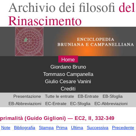
Archivio dei filosofi
del
Rinascimento
Home
Giordano Bruno
Tommaso Campanella
Giulio Cesare Vanini
Crediti
Presentazione
Tutte le entrate
EB-Entrate
EB-Sfoglia
EB-Abbreviazioni
EC-Entrate
EC-Sfoglia
EC-Abbreviazioni
primalità
(Guido Giglioni)
—
EC2, II, 332-349
Note
Bibliografia
Stampa
Prima
Ultima
Successiva
Precedente