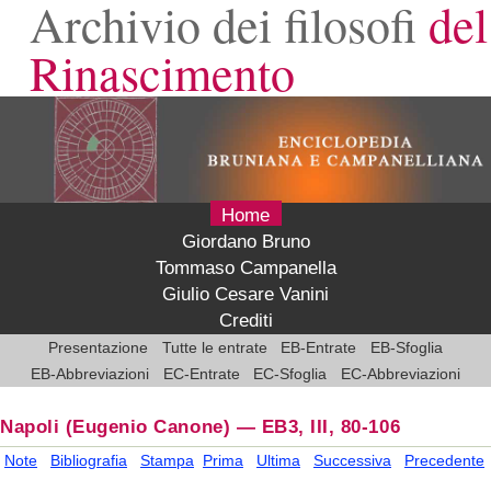
Archivio dei filosofi
del
Rinascimento
Home
Giordano Bruno
Tommaso Campanella
Giulio Cesare Vanini
Crediti
Presentazione
Tutte le entrate
EB-Entrate
EB-Sfoglia
EB-Abbreviazioni
EC-Entrate
EC-Sfoglia
EC-Abbreviazioni
Napoli
(Eugenio Canone)
—
EB3, III, 80-106
Note
Bibliografia
Stampa
Prima
Ultima
Successiva
Precedente