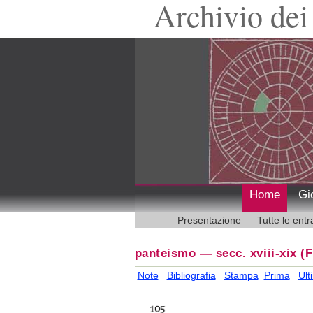
Archivio dei 
Home
Gi
Presentazione
Tutte le entr
panteismo — secc. xviii-xix
(F
Note
Bibliografia
Stampa
Prima
Ult