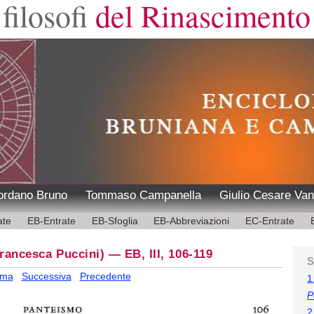
filosofi
del Rinascimento
ordano Bruno
Tommaso Campanella
Giulio Cesare Van
ate
EB-Entrate
EB-Sfoglia
EB-Abbreviazioni
EC-Entrate
rancesca Puccini)
—
EB, III, 106-119
S
ima
Successiva
Precedente
1
P
2