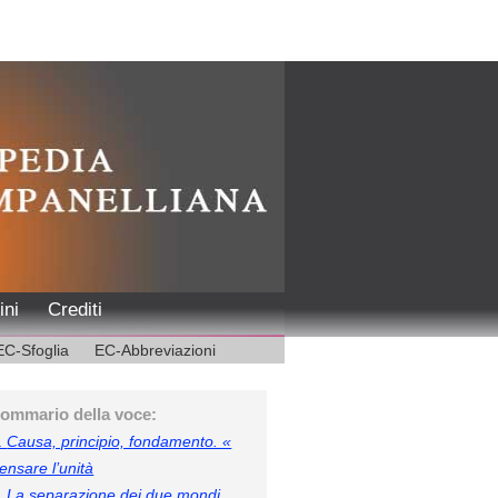
ini
Crediti
EC-Sfoglia
EC-Abbreviazioni
ommario della voce:
.
Causa, principio, fondamento. «
ensare l’unità
.
La separazione dei due mondi