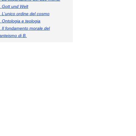
.
Gott und Welt
.
L’unico ordine del cosmo
.
Ontologia e teologia
.
Il fondamento morale del
anteismo di B.