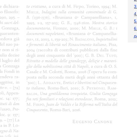
3
4
5
6
p