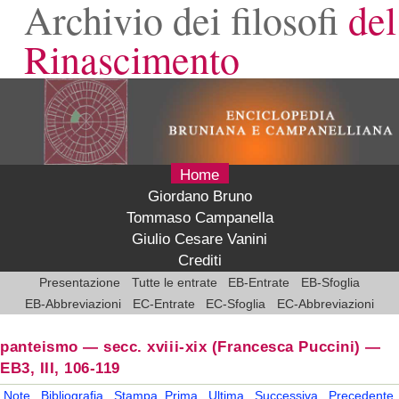
Archivio dei filosofi
del
Rinascimento
Home
Giordano Bruno
Tommaso Campanella
Giulio Cesare Vanini
Crediti
Presentazione
Tutte le entrate
EB-Entrate
EB-Sfoglia
EB-Abbreviazioni
EC-Entrate
EC-Sfoglia
EC-Abbreviazioni
panteismo — secc. xviii-xix
(Francesca Puccini)
—
EB3, III, 106-119
Note
Bibliografia
Stampa
Prima
Ultima
Successiva
Precedente