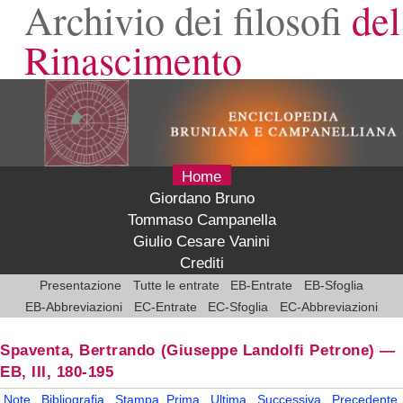
Archivio dei filosofi
del
Rinascimento
Home
Giordano Bruno
Tommaso Campanella
Giulio Cesare Vanini
Crediti
Presentazione
Tutte le entrate
EB-Entrate
EB-Sfoglia
EB-Abbreviazioni
EC-Entrate
EC-Sfoglia
EC-Abbreviazioni
Spaventa, Bertrando
(Giuseppe Landolfi Petrone)
—
EB, III, 180-195
Note
Bibliografia
Stampa
Prima
Ultima
Successiva
Precedente