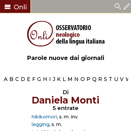
Onli
Parole nuove dai giornali
A
B
C
D
E
F
G
H
I
J
K
L
M
N
O
P
Q
R
S
T
U
V
Di
Daniela Monti
5 entrate
hikikomori
, s. m. inv.
legging
, s. m.