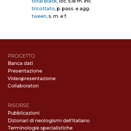
total black
, loc. s.le m. inv.
tricottato
, p. pass. e agg.
tween
, s. m. e f.
PROGETTO
Banca dati
Presentazione
Videopresentazione
Collaboratori
RISORSE
Pubblicazioni
Dizionari di neologismi dell’italiano
Terminologie specialistiche