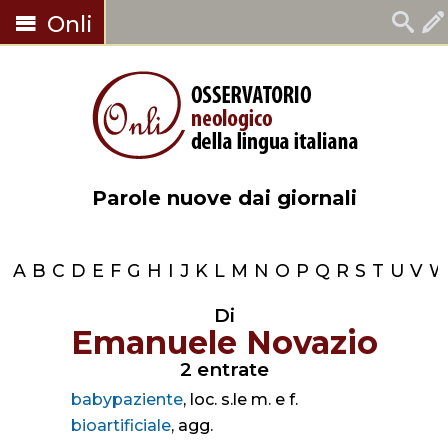
Onli
Parole nuove dai giornali
A
B
C
D
E
F
G
H
I
J
K
L
M
N
O
P
Q
R
S
T
U
V
Di
Emanuele Novazio
2 entrate
babypaziente
, loc. s.le m. e f.
bioartificiale
, agg.