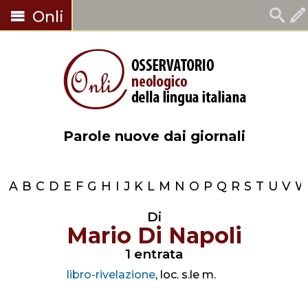
Onli
Parole nuove dai giornali
A
B
C
D
E
F
G
H
I
J
K
L
M
N
O
P
Q
R
S
T
U
V
Di
Mario Di Napoli
1 entrata
libro-rivelazione
, loc. s.le m.