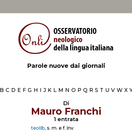
Parole nuove dai giornali
B
C
D
E
F
G
H
I
J
K
L
M
N
O
P
Q
R
S
T
U
V
W
X
Di
Mauro Franchi
1 entrata
teolib
, s. m. e f. inv.