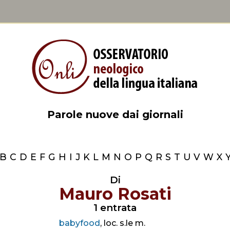
Parole nuove dai giornali
B
C
D
E
F
G
H
I
J
K
L
M
N
O
P
Q
R
S
T
U
V
W
X
Di
Mauro Rosati
1 entrata
babyfood
, loc. s.le m.