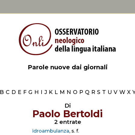
Parole nuove dai giornali
B
C
D
E
F
G
H
I
J
K
L
M
N
O
P
Q
R
S
T
U
V
W
X
Di
Paolo Bertoldi
2 entrate
idroambulanza
, s. f.