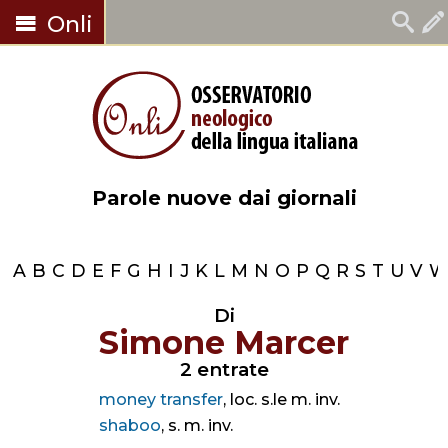
Onli
Parole nuove dai giornali
A
B
C
D
E
F
G
H
I
J
K
L
M
N
O
P
Q
R
S
T
U
V
Di
Simone Marcer
2 entrate
money transfer
, loc. s.le m. inv.
shaboo
, s. m. inv.