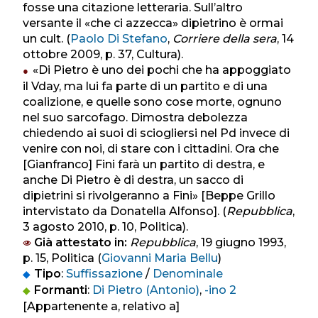
fosse una citazione letteraria. Sull’altro
versante il «che ci azzecca» dipietrino è ormai
un cult. (
Paolo Di Stefano
,
Corriere della sera
, 14
ottobre 2009, p. 37, Cultura).
«Di Pietro è uno dei pochi che ha appoggiato
il Vday, ma lui fa parte di un partito e di una
coalizione, e quelle sono cose morte, ognuno
nel suo sarcofago. Dimostra debolezza
chiedendo ai suoi di sciogliersi nel Pd invece di
venire con noi, di stare con i cittadini. Ora che
[Gianfranco] Fini farà un partito di destra, e
anche Di Pietro è di destra, un sacco di
dipietrini si rivolgeranno a Fini» [Beppe Grillo
intervistato da Donatella Alfonso]. (
Repubblica
,
3 agosto 2010, p. 10, Politica).
Già attestato in:
Repubblica
, 19 giugno 1993,
p. 15, Politica (
Giovanni Maria Bellu
)
Tipo
:
Suffissazione
/
Denominale
Formanti
:
Di Pietro (Antonio)
,
-ino 2
[Appartenente a, relativo a]