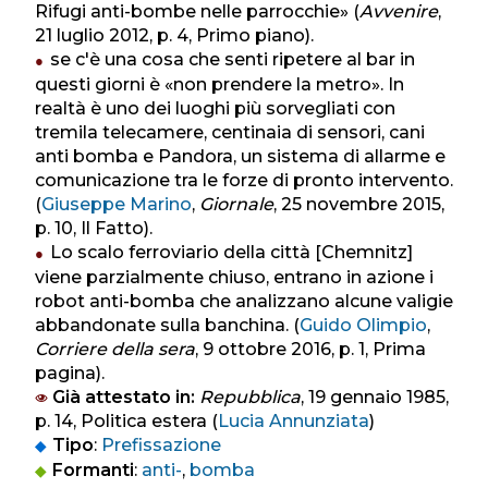
Rifugi anti-bombe nelle parrocchie» (
Avvenire
,
21 luglio 2012, p. 4, Primo piano).
se c'è una cosa che senti ripetere al bar in
questi giorni è «non prendere la metro». In
realtà è uno dei luoghi più sorvegliati con
tremila telecamere, centinaia di sensori, cani
anti bomba e Pandora, un sistema di allarme e
comunicazione tra le forze di pronto intervento.
(
Giuseppe Marino
,
Giornale
, 25 novembre 2015,
p. 10, Il Fatto).
Lo scalo ferroviario della città [Chemnitz]
viene parzialmente chiuso, entrano in azione i
robot anti-bomba che analizzano alcune valigie
abbandonate sulla banchina. (
Guido Olimpio
,
Corriere della sera
, 9 ottobre 2016, p. 1, Prima
pagina).
Già attestato in:
Repubblica
, 19 gennaio 1985,
p. 14, Politica estera (
Lucia Annunziata
)
Tipo
:
Prefissazione
Formanti
:
anti-
,
bomba