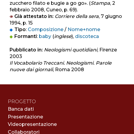
zucchero filato e bugie a go go». (
Stampa
, 2
febbraio 2008, Cuneo, p. 69).
Già attestato in:
Corriere della sera
, 7 giugno
1994, p. 15
Tipo
:
Composizione
/
Nome+nome
Formanti
:
baby
(
inglese
),
discoteca
Pubblicato in:
Neologismi quotidiani
, Firenze
2003
Il Vocabolario Treccani. Neologismi. Parole
nuove dai giornali
, Roma 2008
PROGETTO
Banca dati
Presentazione
Videopresentazione
Collaboratori