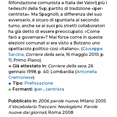
Rifondazione comunista a Italia dei Valori) più i
tedeschi della Svp, partito di tradizione «iper-
centrista». Ma Spagnolli, a differenza del suo
avversario, è sicuro di spuntarla al secondo
turno, anche se ai suoi più stretti collaboratori
ha già detto di essere preoccupato: «Come
farò a governare»? Mai forse come in queste
elezioni comunali si era visto a Bolzano uno
spettacolo politico così «italiano». (
Giuseppe
Sarcina
,
Corriere della sera
, 16 maggio 2010, p.
11, Primo Piano).
Già attestato in:
Corriere della sera
, 26
gennaio 1998, p. 40, Lombardia (
Antonella
Cremonese
)
Tipo
:
Prefissazione
Formanti
:
iper-
,
centrista
Pubblicato in:
2006 parole nuove
, Milano 2005
Il Vocabolario Treccani. Neologismi. Parole
nuove dai giornali
, Roma 2008