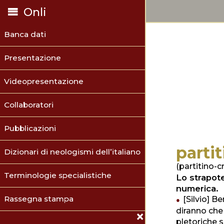
Onli
Banca dati
Presentazione
Videopresentazione
Collaboratori
Pubblicazioni
parti
Dizionari di neologismi dell’italiano
(partitino-cr
Terminologie specialistiche
Lo strapote
numerica.
Rassegna stampa
[Silvio] B
diranno che
pletoriche 