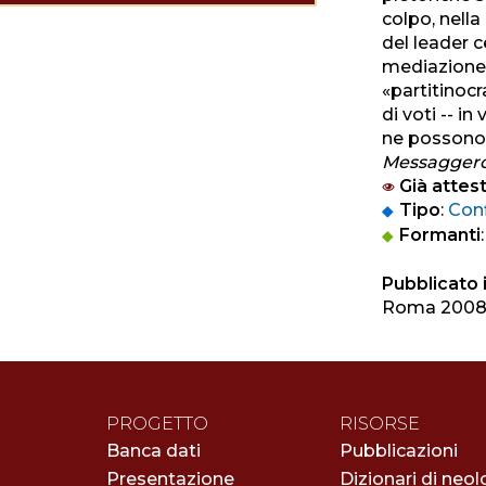
colpo, nell
del leader c
mediazione 
«partitinocr
di voti -- i
ne possono v
Messagger
Già attest
Tipo
:
Con
Formanti
Pubblicato i
Roma 200
PROGETTO
RISORSE
Banca dati
Pubblicazioni
Presentazione
Dizionari di neol