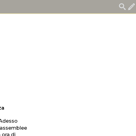
za
 «Adesso
e assemblee
 ora di