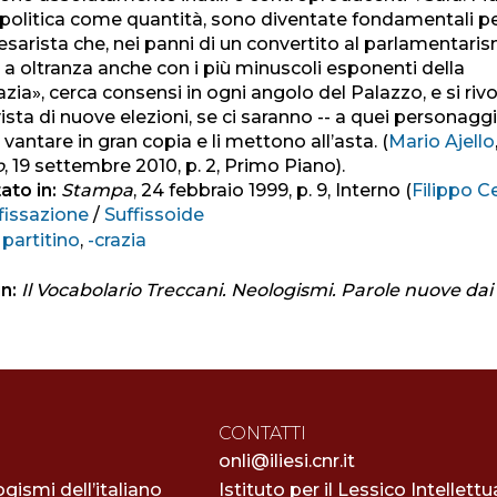
a politica come quantità, sono diventate fondamentali pe
esarista che, nei panni di un convertito al parlamentaris
a oltranza anche con i più minuscoli esponenti della
azia», cerca consensi in ogni angolo del Palazzo, e si riv
n vista di nuove elezioni, se ci saranno -- a quei personaggi
antare in gran copia e li mettono all’asta. (
Mario Ajello
o
, 19 settembre 2010, p. 2, Primo Piano).
ato in:
Stampa
, 24 febbraio 1999, p. 9, Interno (
Filippo Ce
fissazione
/
Suffissoide
:
partitino
,
-crazia
n:
Il Vocabolario Treccani. Neologismi. Parole nuove dai 
8
CONTATTI
onli@iliesi.cnr.it
ogismi dell’italiano
Istituto per il Lessico Intellettu