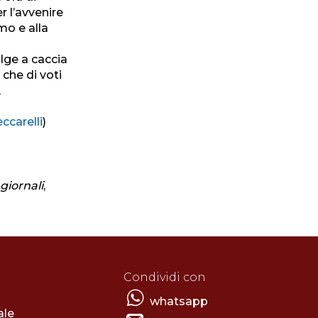
r l’avvenire
mo e alla
olge a caccia
 che di voti
,
ccarelli
)
giornali
,
Condividi con
whatsapp
ale