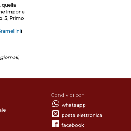
, quella
 che impone
p. 3, Primo
amellini
)
giornali
,
Condividi con
whatsapp
ale
posta elettronica
facebook