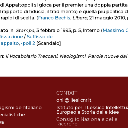
 di Appaltopoli si gioca per il premier una doppia partita
l rapporto di fiducia, il tradimento) e quella più politica
rapidi di scelta. (
Franco Bechis
,
Libero
, 21 maggio 2010, 
ato in:
Stampa
, 3 febbraio 1993, p. 5, Interno (
Massimo Gr
fissazione
/
Suffissoide
:
appalto
,
-poli 2
[Scandalo]
n:
Il Vocabolario Treccani. Neologismi. Parole nuove dai 
8
CONTATTI
onli@iliesi.cnr.it
ogismi dell’italiano
Istituto per il Lessico Intellettu
Europeo e Storia delle Idee
cialistiche
Consiglio Nazionale delle
pa
Ricerche