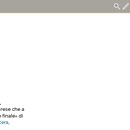
.
barese che a
 finale» di
tera
,