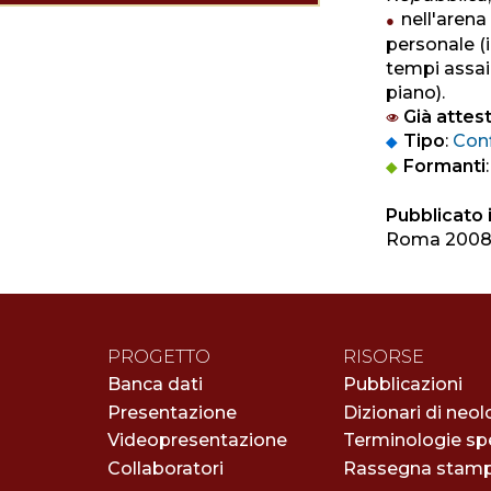
nell'arena
personale (i
tempi assai 
piano).
Già attest
Tipo
:
Con
Formanti
Pubblicato i
Roma 200
PROGETTO
RISORSE
Banca dati
Pubblicazioni
Presentazione
Dizionari di neol
Videopresentazione
Terminologie spe
Collaboratori
Rassegna stam