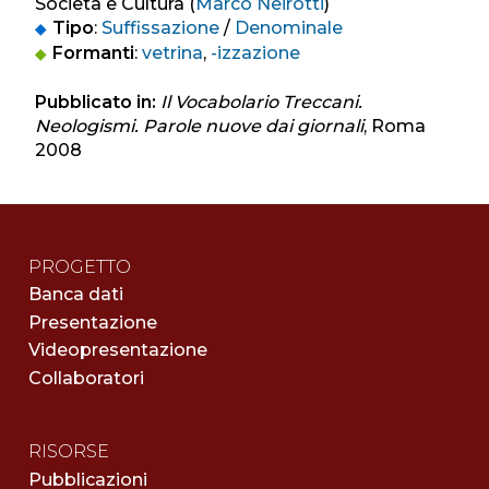
Società e Cultura (
Marco Neirotti
)
Tipo
:
Suffissazione
/
Denominale
Formanti
:
vetrina
,
-izzazione
Pubblicato in:
Il Vocabolario Treccani.
Neologismi. Parole nuove dai giornali
, Roma
2008
PROGETTO
Banca dati
Presentazione
Videopresentazione
Collaboratori
RISORSE
Pubblicazioni