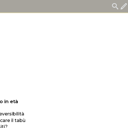
o in età
eversibilità
are il tabù
iti?