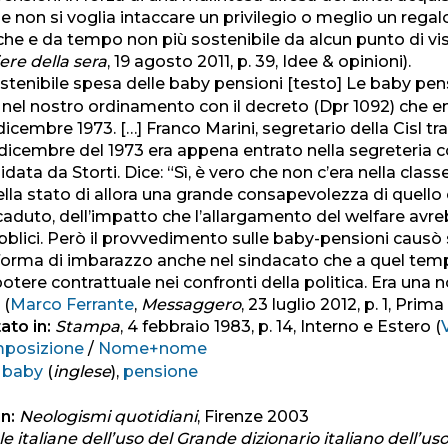
e non si voglia intaccare un privilegio o meglio un rega
che e da tempo non più sostenibile da alcun punto di vis
ere della sera
, 19 agosto 2011, p. 39, Idee & opinioni).
nsostenibile spesa delle baby pensioni [testo] Le baby pen
el nostro ordinamento con il decreto (Dpr 1092) che en
dicembre 1973. […] Franco Marini, segretario della Cisl tra i
l dicembre del 1973 era appena entrato nella segreteria 
idata da Storti. Dice: “Sì, è vero che non c’era nella class
ella stato di allora una grande consapevolezza di quello
aduto, dell’impatto che l’allargamento del welfare avr
bblici. Però il provvedimento sulle baby-pensioni causò 
forma di imbarazzo anche nel sindacato che a quel tem
otere contrattuale nei confronti della politica. Era una
 (
Marco Ferrante
,
Messaggero
, 23 luglio 2012, p. 1, Prima
ato in:
Stampa
, 4 febbraio 1983, p. 14, Interno e Estero (
posizione
/
Nome+nome
:
baby
(
inglese
),
pensione
n:
Neologismi quotidiani
, Firenze 2003
 italiane dell’uso del Grande dizionario italiano dell’us