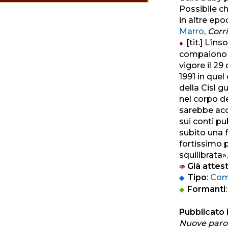
Possibile ch
in altre epo
Marro
,
Corri
[tit.] L’i
compaiono n
vigore il 29 
1991 in que
della Cisl gu
nel corpo d
sarebbe acc
sui conti pu
subito una 
fortissimo p
squilibrata».
Già attest
Tipo
:
Com
Formanti
Pubblicato i
Nuove parole