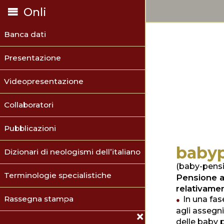
Onli
Banca dati
Presentazione
Videopresentazione
Collaboratori
Pubblicazioni
baby
Dizionari di neologismi dell’italiano
(baby-pensio
Terminologie specialistiche
Pensione as
relativamen
Rassegna stampa
In una fase
agli assegn
delle baby p