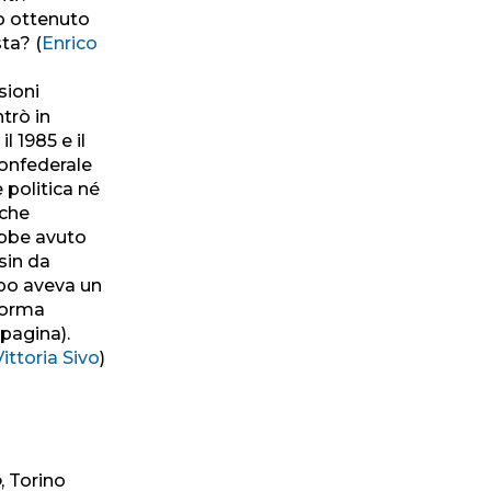
lo ottenuto
ta? (
Enrico
sioni
trò in
l 1985 e il
confederale
e politica né
 che
ebbe avuto
sin da
po aveva un
 norma
 pagina).
Vittoria Sivo
)
o
, Torino