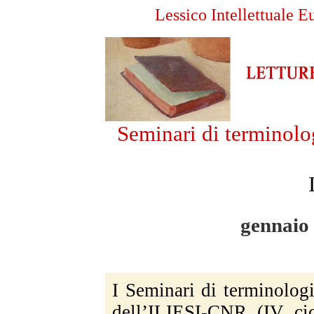
Lessico Intellettuale E
Seminari di
terminolog
gennaio 
I Seminari di terminologia
dell’ILIESI-CNR
(IV ci