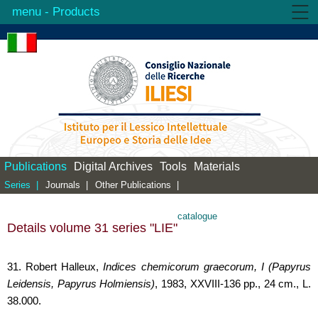
- Products
Institute
Activities
Products
Library
Contacts
Publications
Digital Archives
Tools
Materials
Series |
Journals |
Other Publications |
catalogue
Details volume 31 series "LIE"
31. Robert Halleux,
Indices chemicorum graecorum, I (Papyrus
Leidensis, Papyrus Holmiensis)
, 1983, XXVIII-136 pp., 24 cm., L.
38.000.