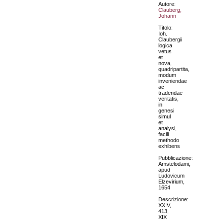
Autore:
Clauberg,
Johann
Titolo:
Ioh.
Claubergii
logica
vetus
et
nova,
quadripartita,
modum
inveniendae
ac
tradendae
veritatis,
in
genesi
simul
et
analysi,
facili
methodo
exhibens
Pubblicazione:
Amstelodami,
apud
Ludovicum
Elzevirium,
1654
Descrizione:
XXIV,
413,
XIX