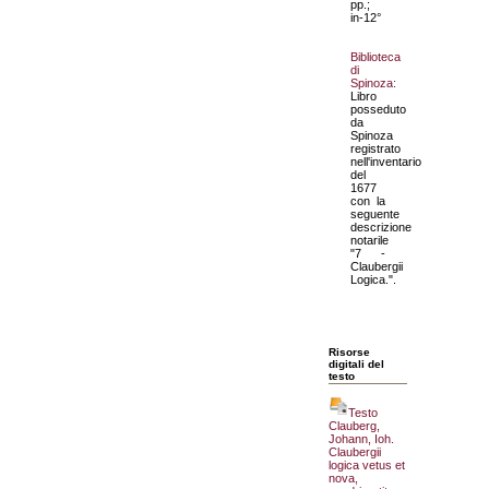
pp.;
in-12°
Biblioteca
di
Spinoza:
Libro
posseduto
da
Spinoza
registrato
nell'inventario
del
1677
con la
seguente
descrizione
notarile
"7 -
Claubergii
Logica.".
Risorse
digitali del
testo
Testo
Clauberg,
Johann, Ioh.
Claubergii
logica vetus et
nova,