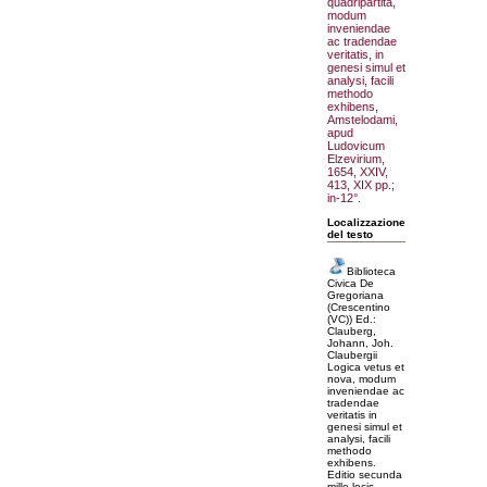
quadripartita,
modum
inveniendae
ac tradendae
veritatis, in
genesi simul et
analysi, facili
methodo
exhibens,
Amstelodami,
apud
Ludovicum
Elzevirium,
1654, XXIV,
413, XIX pp.;
in-12°.
Localizzazione
del testo
Biblioteca
Civica De
Gregoriana
(Crescentino
(VC)) Ed.:
Clauberg,
Johann, Joh.
Claubergii
Logica vetus et
nova, modum
inveniendae ac
tradendae
veritatis in
genesi simul et
analysi, facili
methodo
exhibens.
Editio secunda
mille locis