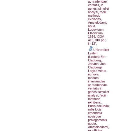
ac tradendae
veritatis, in
genesi simul et
analysi, facili
methodo
exhibens,
Amstelodami,
apud
Ludovicum
Elzevirium,
1654, XXIV,
413, XIX pp.;
in-12°.
Universiteit
Leiden
(Leiden) Ed.:
Clauberg,
Johann, Joh.
Claubergii
Logica vetus
et nova,
modum
inveniendae
ac tradendae
veritatis in
genesi simul et
analysi, facili
methodo
exhibens.
Editio secunda
mille locis
emendata
novisque
prolegomenis
aucta,
Amstelaedami,
ex officina