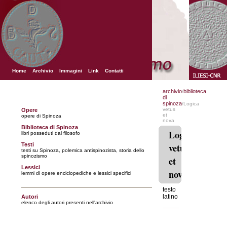
Home
Archivio
Immagini
Link
Contatti
archivio
biblioteca
/
di
spinoza
/Logica
vetus
Opere
et
opere di Spinoza
nova
Biblioteca di Spinoza
Logica
libri posseduti dal filosofo
Testi
vetus
testi su Spinoza, polemica antispinozista, storia dello
spinozismo
et
Lessici
nova
lemmi di opere enciclopediche e lessici specifici
testo
latino
Autori
elenco degli autori presenti nell'archivio