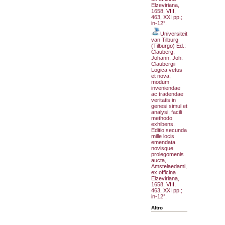
Elzeviriana,
1658, VIII,
463, XXI pp.;
in-12°.
Universiteit
van Tilburg
(Tilburgo) Ed.:
Clauberg,
Johann, Joh.
Claubergii
Logica vetus
et nova,
modum
inveniendae
ac tradendae
veritatis in
genesi simul et
analysi, facili
methodo
exhibens.
Editio secunda
mille locis
emendata
novisque
prolegomenis
aucta,
Amstelaedami,
ex officina
Elzeviriana,
1658, VIII,
463, XXI pp.;
in-12°.
Altro