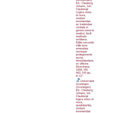
(Amsterdam)
Ed.: Clauberg,
Johann, Joh.
Claubergii
Logica vetus
et nova,
modum
inveniendae
ac tradendae
veritatis in
genesi simul et
analysi, facili
methodo
exhibens.
Editio secunda
mille locis
emendata
novisque
prolegomenis
aucta,
Amstelaedami,
ex officina
Elzeviriana,
1658, VIII,
463, XXI pp.;
in-12°.
Universiteit
Groningen
(Groningen)
Ed.: Clauberg,
Johann, Ioh.
Claubergii
logica vetus et
nova,
quadripartita,
modum
inveniendae