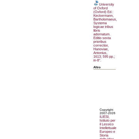
University
of Oxford
(Oxford) Ed.:
Keckermann,
Bartholomaeus,
Systema
logicae tribus
libris
adornatum.
Editio sexta
prioribus
correctior,
Hanoviae,
Antonius,
1613; 595 pp.;
in-8°.
Altro
Copyright
2007-2026
ILIESI,
Istituto per
il Lessico
Intellettuale
Europeo e
Storia