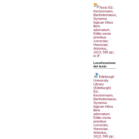
Testo Ed.:
Keckermann,
Bartholomaeus,
Systema
logicae tribus
libris
adornatum.
Editio sexta
prioribus
correctior,
Hanoviae,
Antonius,
1613; 595 pp.;
in-8°.
Localizzazione
del testo
Edinburgh
University
Library
(Edinburgh)
Ed.:
Keckermann,
Bartholomaeus,
Systema
logicae tribus
libris
adornatum.
Editio sexta
prioribus
correctior,
Hanoviae,
Antonius,
1613; 595 pp.;