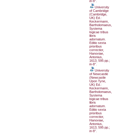
in-8°.
University
of Cambridge
(Cambridge,
UK) Ed.:
Keckermann,
Bartholomaeus,
Systema
logicae tribus
libris
adornatum.
Editio sexta
prioribus
correctior,
Hanoviae,
Antonius,
1613; 595 pp.;
in-8°.
University
of Newcastle
(Newcastle
Upon Tyne,
UK) Ed.:
Keckermann,
Bartholomaeus,
Systema
logicae tribus
libris
adornatum.
Editio sexta
prioribus
correctior,
Hanoviae,
Antonius,
1613; 595 pp.;
in-8°.