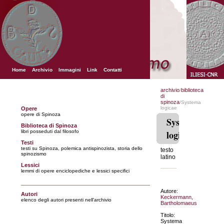
Home
Archivio
Immagini
Link
Contatti
archivio
biblioteca
/
di
spinoza
/Systema
logicae
Opere
opere di Spinoza
Systema
Biblioteca di Spinoza
libri posseduti dal filosofo
logicae
Testi
testi su Spinoza, polemica antispinozista, storia dello
testo
spinozismo
latino
Lessici
lemmi di opere enciclopediche e lessici specifici
Autore:
Autori
Keckermann,
elenco degli autori presenti nell'archivio
Bartholomaeus
Titolo:
Systema