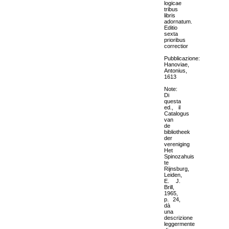
logicae
tribus
libris
adornatum.
Editio
sexta
prioribus
correctior
Pubblicazione:
Hanoviae,
Antonius,
1613
Note:
Di
questa
ed., il
Catalogus
van
de
bibliotheek
der
vereniging
Het
Spinozahuis
te
Rijnsburg,
Leiden,
E. J.
Brill,
1965,
p. 24,
dà
una
descrizione
leggermente