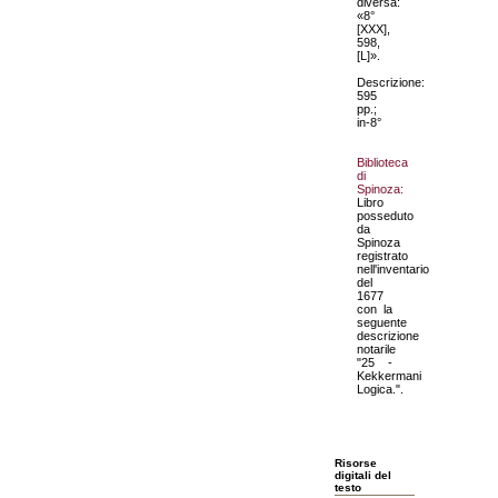
diversa:
«8°
[XXX],
598,
[L]».
Descrizione:
595
pp.;
in-8°
Biblioteca
di
Spinoza:
Libro
posseduto
da
Spinoza
registrato
nell'inventario
del
1677
con la
seguente
descrizione
notarile
"25 -
Kekkermani
Logica.".
Risorse
digitali del
testo