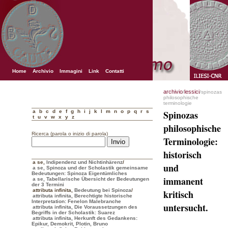
Home
Archivio
Immagini
Link
Contatti
archivio
lessici
/
/spinozas
philosophische
terminologie
a
b
c
d
e
f
g
h
i
j
k
l
m
n
o
p
q
r
s
Spinozas
t
u
v
w
x
y
z
philosophische
Ricerca (parola o inizio di parola)
Terminologie:
historisch
a se
,
Indipendenz und Nichtinhärenz
/
und
a se, Spinoza und der Scholastik gemeinsame
Bedeutungen: Spinoza Eigentümliches
immanent
a se, Tabellarische Übersicht der Bedeutungen
der 3 Termini
attributa infinita
,
Bedeutung bei Spinoza
/
kritisch
attributa infinita, Berechtigte historische
Interpretation: Fenelon Malebranche
untersucht.
attributa infinita, Die Voraussetzungen des
Begriffs in der Scholastik: Suarez
attributa infinita, Herkunft des Gedankens:
Epikur, Demokrit, Plotin, Bruno