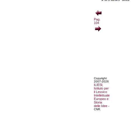
Pag.
104
Copyright
2007-2026
ILIESI,
Istituto per
il Lessico
Intellettuale
Europeo e
Storia
delle Idee
-
CNR.