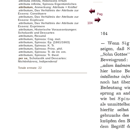
attributa infinita, Robinsons Irrtum
attributa infinita, Spinoza Eigentümliches
attributum
,
Anmerkung: Attribute = Kräfte
/
attributum, Das Verhältnis der Attribute zur
Essenz: Constituere
Pag.
attributum, Das Verhältnis der Attribute zur
Essenz: Explicare
104
attributum, Das Verhältnis der Attribute zur
Essenz: Exprimere
attributum, Historische Voraussetzungen:
Scholastik und Descartes
attributum, Resumé
attributum, Spinoza: Cog. met.
attributum, Spinoza: Ep. (1661/1663)
attributum, Spinoza: K. Tr.
attributum, Spinoza: Princ. phil.
attributum, Spinoza: Tr. de int. em.
attributum, Spinoza: Tr. theol.
per se
,
Scholastik und Descartes:
Nichtinhärenz, Indipendenz
/
Totale entrate: 22