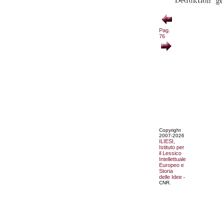
Pag.
76
Copyright
2007-2026
ILIESI,
Istituto per
il Lessico
Intellettuale
Europeo e
Storia
delle Idee
-
CNR.