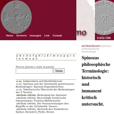
Home
Archivio
Immagini
Link
Contatti
archivio
lessici
/
/spinozas
philosophische
terminologie
a
b
c
d
e
f
g
h
i
j
k
l
m
n
o
p
q
r
s
Spinozas
t
u
v
w
x
y
z
philosophische
Ricerca (parola o inizio di parola)
Terminologie:
historisch
a se
,
Indipendenz und Nichtinhärenz
/
und
a se, Spinoza und der Scholastik gemeinsame
Bedeutungen: Spinoza Eigentümliches
immanent
a se, Tabellarische Übersicht der Bedeutungen
der 3 Termini
attributa infinita
,
Bedeutung bei Spinoza
/
kritisch
attributa infinita, Berechtigte historische
Interpretation: Fenelon Malebranche
untersucht.
attributa infinita, Die Voraussetzungen des
Begriffs in der Scholastik: Suarez
attributa infinita, Herkunft des Gedankens:
Epikur, Demokrit, Plotin, Bruno