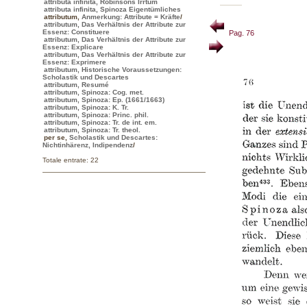
attributa infinita, Robinsons Irrtum
attributa infinita, Spinoza Eigentümliches
attributum
,
Anmerkung: Attribute = Kräfte
/
attributum, Das Verhältnis der Attribute zur
Essenz: Constituere
Pag. 76
attributum, Das Verhältnis der Attribute zur
Essenz: Explicare
attributum, Das Verhältnis der Attribute zur
Essenz: Exprimere
attributum, Historische Voraussetzungen:
Scholastik und Descartes
attributum, Resumé
attributum, Spinoza: Cog. met.
attributum, Spinoza: Ep. (1661/1663)
attributum, Spinoza: K. Tr.
attributum, Spinoza: Princ. phil.
attributum, Spinoza: Tr. de int. em.
attributum, Spinoza: Tr. theol.
per se
,
Scholastik und Descartes:
Nichtinhärenz, Indipendenz
/
Totale entrate: 22