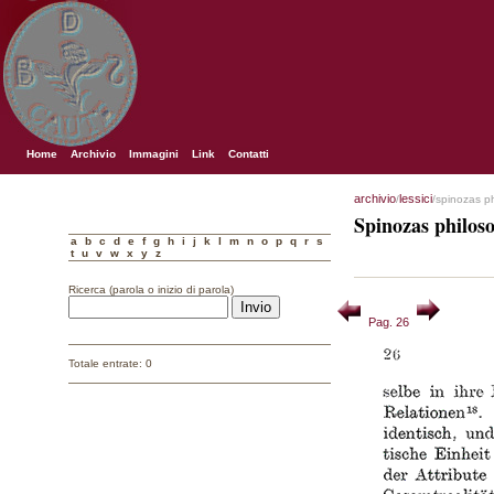
Home
Archivio
Immagini
Link
Contatti
archivio
lessici
/
/spinozas p
Spinozas philos
a
b
c
d
e
f
g
h
i
j
k
l
m
n
o
p
q
r
s
t
u
v
w
x
y
z
Ricerca (parola o inizio di parola)
Pag. 26
Totale entrate: 0