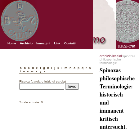
Home
Archivio
Immagini
Link
Contatti
archivio
lessici
/
/spinozas
philosophische
terminologie
a
b
c
d
e
f
g
h
i
j
k
l
m
n
o
p
q
r
s
Spinozas
t
u
v
w
x
y
z
philosophische
Ricerca (parola o inizio di parola)
Terminologie:
historisch
und
Totale entrate: 0
immanent
kritisch
untersucht.