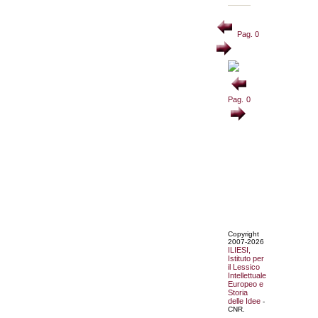
Pag. 0
Pag. 0
Copyright
2007-2026
ILIESI,
Istituto per
il Lessico
Intellettuale
Europeo e
Storia
delle Idee
-
CNR.