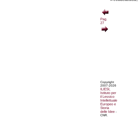
Pag.
27
Copyright
2007-2026
ILIESI,
Istituto per
il Lessico
Intellettuale
Europeo e
Storia
delle Idee
-
CNR.