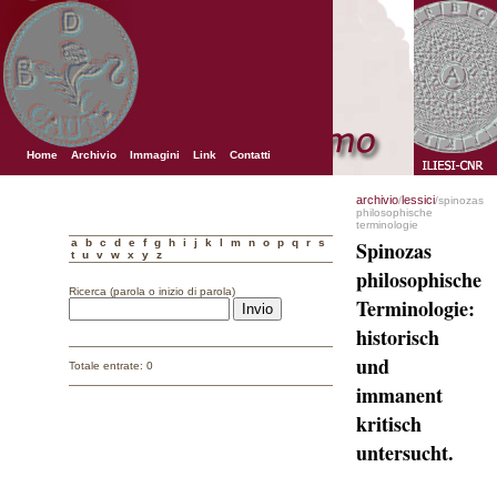
Home
Archivio
Immagini
Link
Contatti
archivio
lessici
/
/spinozas
philosophische
terminologie
a
b
c
d
e
f
g
h
i
j
k
l
m
n
o
p
q
r
s
Spinozas
t
u
v
w
x
y
z
philosophische
Ricerca (parola o inizio di parola)
Terminologie:
historisch
und
Totale entrate: 0
immanent
kritisch
untersucht.