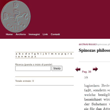
Home
Archivio
Immagini
Link
Contatti
archivio
lessici
/
/spinozas p
Spinozas philos
a
b
c
d
e
f
g
h
i
j
k
l
m
n
o
p
q
r
s
t
u
v
w
x
y
z
Ricerca (parola o inizio di parola)
Pag. 38
Totale entrate: 0