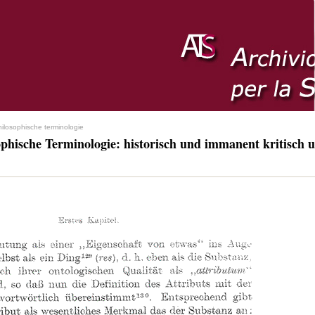
hilosophische terminologie
ophische Terminologie: historisch und immanent kritisch u