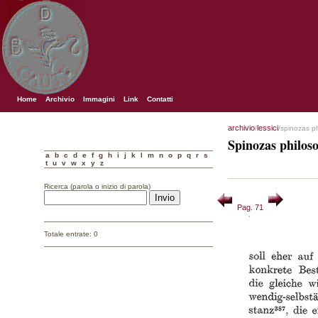
Home
Archivio
Immagini
Link
Contatti
archivio
lessici
/
/spinozas p
Spinozas philos
a
b
c
d
e
f
g
h
i
j
k
l
m
n
o
p
q
r
s
t
u
v
w
x
y
z
Ricerca (parola o inizio di parola)
Pag. 71
Totale entrate: 0