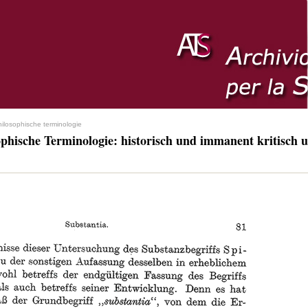
hilosophische terminologie
ophische Terminologie: historisch und immanent kritisch u