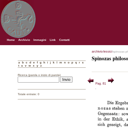
Home
Archivio
Immagini
Link
Contatti
archivio
lessici
/
/spinozas p
Spinozas philos
a
b
c
d
e
f
g
h
i
j
k
l
m
n
o
p
q
r
s
t
u
v
w
x
y
z
Ricerca (parola o inizio di parola)
Pag. 81
Totale entrate: 0