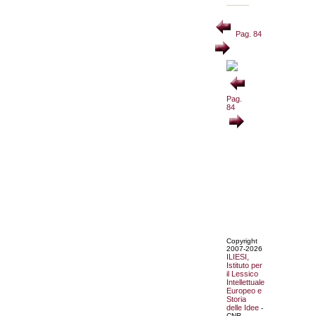
Pag. 84
Pag.
84
Copyright
2007-2026
ILIESI,
Istituto per
il Lessico
Intellettuale
Europeo e
Storia
delle Idee
-
CNR.