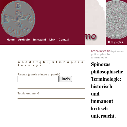
Home
Archivio
Immagini
Link
Contatti
archivio
lessici
/
/spinozas
philosophische
terminologie
a
b
c
d
e
f
g
h
i
j
k
l
m
n
o
p
q
r
s
Spinozas
t
u
v
w
x
y
z
philosophische
Ricerca (parola o inizio di parola)
Terminologie:
historisch
und
Totale entrate: 0
immanent
kritisch
untersucht.