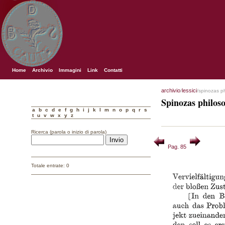
Home
Archivio
Immagini
Link
Contatti
archivio
lessici
/
/spinozas p
Spinozas philos
a
b
c
d
e
f
g
h
i
j
k
l
m
n
o
p
q
r
s
t
u
v
w
x
y
z
Ricerca (parola o inizio di parola)
Pag. 85
Totale entrate: 0