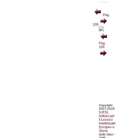
Pag.
109
Pag.
109
Copyright
2007-2026
ILIESI,
Istituto per
il Lessico
Intellettuale
Europeo e
Storia
delle Idee
-
CNR.