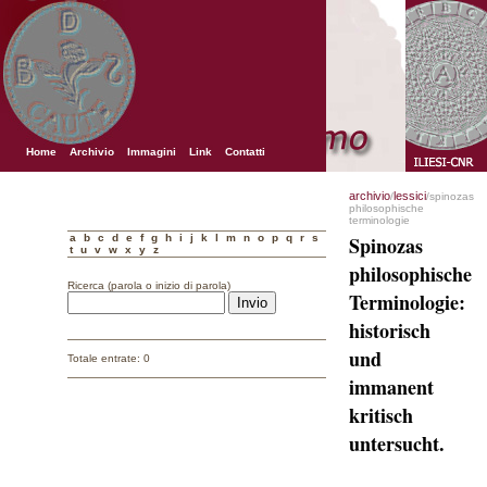
Home
Archivio
Immagini
Link
Contatti
archivio
lessici
/
/spinozas
philosophische
terminologie
a
b
c
d
e
f
g
h
i
j
k
l
m
n
o
p
q
r
s
Spinozas
t
u
v
w
x
y
z
philosophische
Ricerca (parola o inizio di parola)
Terminologie:
historisch
und
Totale entrate: 0
immanent
kritisch
untersucht.