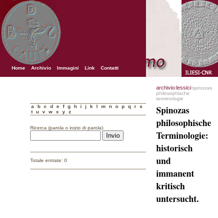
Home
Archivio
Immagini
Link
Contatti
archivio
lessici
/
/spinozas
philosophische
terminologie
a
b
c
d
e
f
g
h
i
j
k
l
m
n
o
p
q
r
s
Spinozas
t
u
v
w
x
y
z
philosophische
Ricerca (parola o inizio di parola)
Terminologie:
historisch
und
Totale entrate: 0
immanent
kritisch
untersucht.