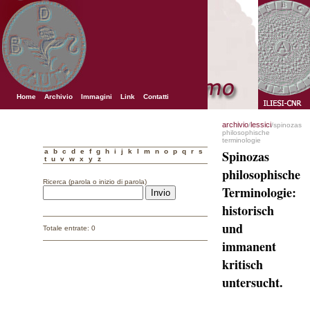
Home
Archivio
Immagini
Link
Contatti
archivio
lessici
/
/spinozas
philosophische
terminologie
a
b
c
d
e
f
g
h
i
j
k
l
m
n
o
p
q
r
s
Spinozas
t
u
v
w
x
y
z
philosophische
Ricerca (parola o inizio di parola)
Terminologie:
historisch
und
Totale entrate: 0
immanent
kritisch
untersucht.