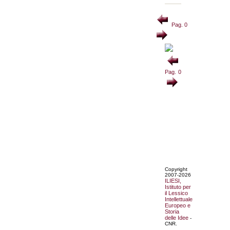
Pag. 0
Pag. 0
Copyright
2007-2026
ILIESI,
Istituto per
il Lessico
Intellettuale
Europeo e
Storia
delle Idee
-
CNR.