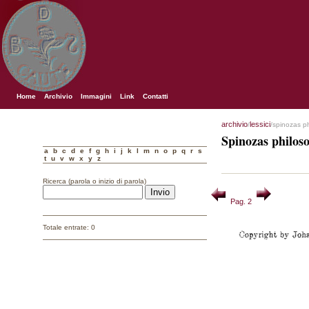
Home
Archivio
Immagini
Link
Contatti
archivio
lessici
/
/spinozas p
Spinozas philos
a
b
c
d
e
f
g
h
i
j
k
l
m
n
o
p
q
r
s
t
u
v
w
x
y
z
Ricerca (parola o inizio di parola)
Pag. 2
Totale entrate: 0